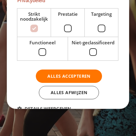
Privacybeleid
Bezoek onze
website!
Strikt
Prestatie
Targeting
noodzakelijk
© Clickables
Functioneel
Niet-geclassificeerd
ALLES ACCEPTEREN
ALLES AFWIJZEN
DETAILS WEERGEVEN
Strikt noodzakelijk
Prestatie
Targeting